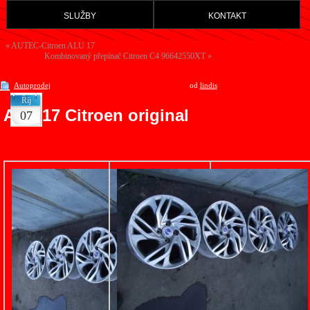
služby
kontakt
«
AUTEC-Citroen ALU 17
Kombinovaný přepínač Citroen C4 96642550XT
»
Autoprodej
od
lindis
Říj
ALU 17 Citroen original
07