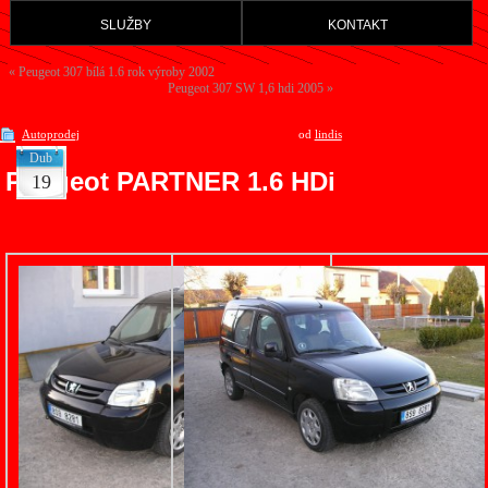
služby
kontakt
«
Peugeot 307 bílá 1.6 rok výroby 2002
Peugeot 307 SW 1,6 hdi 2005
»
Autoprodej
od
lindis
Dub
Peugeot PARTNER 1.6 HDi
19