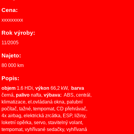
Cena:
xxxxxxxxx
Rok výroby:
11/2005
Najeto:
80 000 km
Popis:
objem
1.6 HDi,
výkon
66,2 kW,
barva
černá,
palivo
nafta,
výbava:
ABS, centrál,
klimatizace, el.ovládaná okna, palubní
počítač, tažné, tempomat, CD přehrávač,
4x airbag, elektrická zrcátka, ESP, ližiny,
loketní opěrka, servo, stavitelný volant,
tempomat, vyhřívané sedačky, vyhřívaná