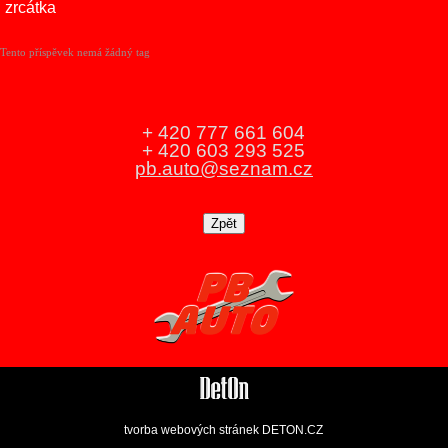
zrcátka
Tento příspěvek nemá žádný tag
+ 420 777 661 604
+ 420 603 293 525
pb.auto@seznam.cz
tvorba webových stránek
DETON.CZ