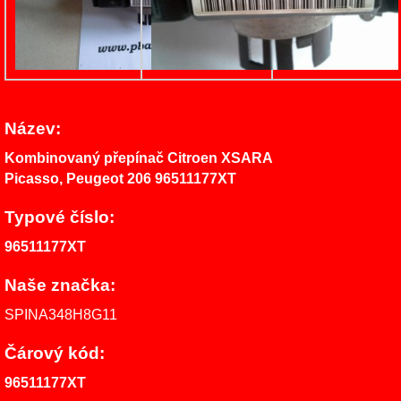
Název:
Kombinovaný přepínač Citroen XSARA
Picasso, Peugeot 206 96511177XT
Typové číslo:
96511177XT
Naše značka:
SPINA348H8G11
Čárový kód:
96511177XT