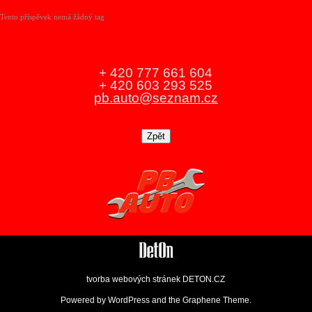
Tento příspěvek nemá žádný tag
+ 420 777 661 604
+ 420 603 293 525
pb.auto@seznam.cz
tvorba webových stránek
DETON.CZ
Powered by
WordPress
and the
Graphene Theme
.