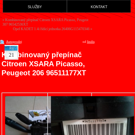
služby
kontakt
«
Kombinovaný přepínač Citroen XSARA Picasso, Peugeot
307 96542536XT
Opel KADET 1.4i řídící jednotka 26406G115470346
»
Autoprodej
od
lindis
Říj
Kombinovaný přepínač
21
Citroen XSARA Picasso,
Peugeot 206 96511177XT