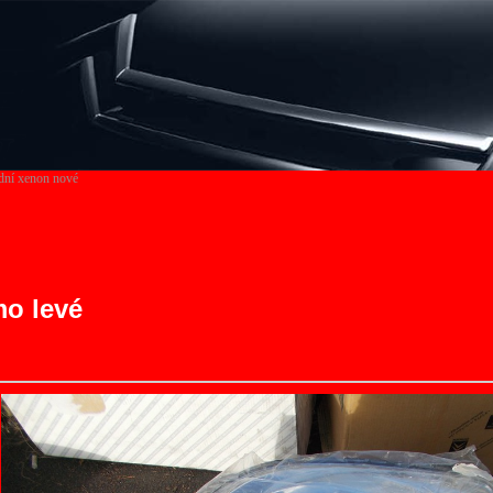
ední xenon nové
mo levé