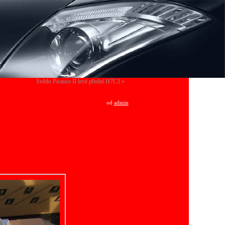
Světlo Picasso II levé přední H7C3
»
od
admin