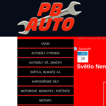
«
Světlo C-Croser levé př
úvod
Autoprodej
autodíly citroen
Bře
28
autodíly vš. značky
Světlo Ne
světla, blikače aj.
karosářské díly
motorové jednotky, počítače
motory