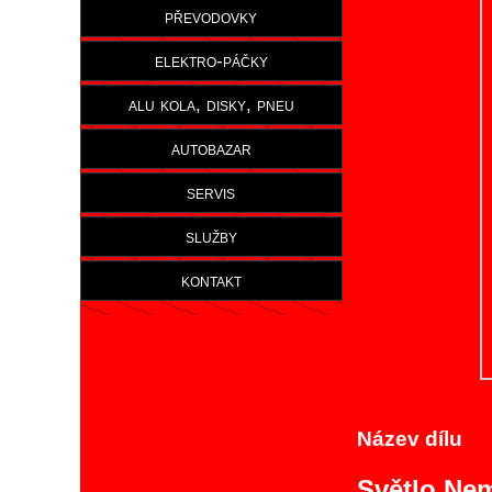
převodovky
elektro-páčky
alu kola, disky, pneu
autobazar
servis
služby
kontakt
Název dílu
Světlo Ne