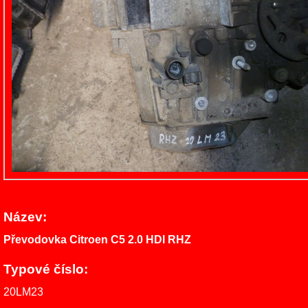
Název:
Převodovka Citroen C5 2.0 HDI RHZ
Typové číslo:
20LM23