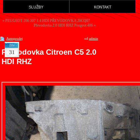
služby
kontakt
«
PEUGEOT 206 307 1.4 HDI PŘEVODOVKA 20CQ07
Převodovka 2.0 HDI RHZ Peugeot 406
»
Autoprodej
od
admin
Bře
Převodovka Citroen C5 2.0
31
HDI RHZ