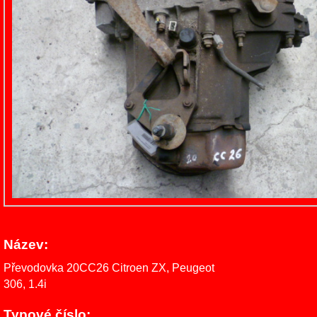
Název:
Převodovka 20CC26 Citroen ZX, Peugeot
306, 1.4i
Typové číslo: