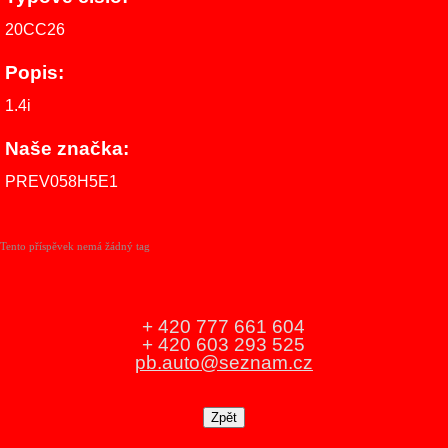
20CC26
Popis:
1.4i
Naše značka:
PREV058H5E1
Tento příspěvek nemá žádný tag
+ 420 777 661 604
+ 420 603 293 525
pb.auto@seznam.cz