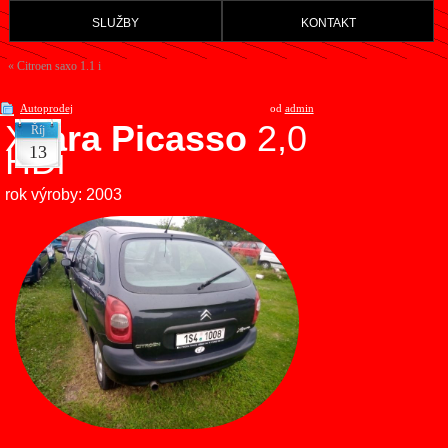
služby
kontakt
«
Citroen saxo 1.1 i
Autoprodej
od
admin
Xs
ara Picasso
2,0
Říj
HDi
13
rok výroby: 2003