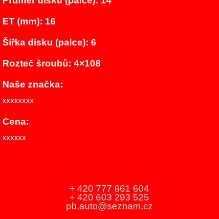
Průměr disku (palce): 14
ET (mm): 16
Šířka disku (palce): 6
Rozteč šroubů: 4×108
Naše značka:
xxxxxxxx
Cena:
xxxxxx
+ 420 777 661 604
+ 420 603 293 525
pb.auto@seznam.cz