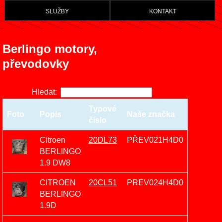
služby
kontakt
Berlingo motory,
převodovky
Hledat:
Typové
Foto
Popis
Naše značka
číslo
Citroen
20DL73
PŘEV021H4D0
BERLINGO
1.9 DW8
CITROEN
20CL51
PREV024H4D0
BERLINGO
1.9D