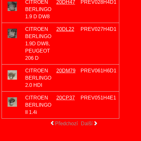
CITROEN
20DH47
PREV028H4D1
BERLINGO
1.9 D DW8
CITROEN
20DL22
PREV027H4D1
BERLINGO
1.9D DW8,
PEUGEOT
206 D
CITROEN
20DM79
PREV061H6D1
BERLINGO
2.0 HDI
CITROEN
20CP37
PREV051H4E1
BERLINGO
II 1.4i
Předchozí
Další