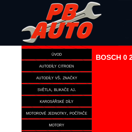
úvod
BOSCH 0 2
autodíly citroen
autodíly vš. značky
světla, blikače aj.
karosářské díly
motorové jednotky, počítače
motory