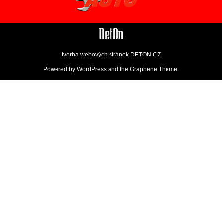
tvorba webových stránek
DETON.CZ
Powered by
WordPress
and the
Graphene Theme
.