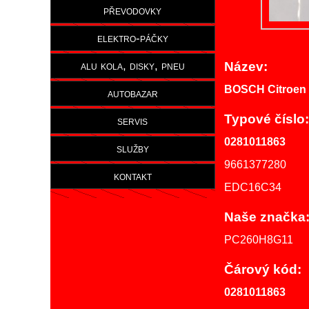
převodovky
elektro-páčky
alu kola, disky, pneu
Název:
BOSCH Citroen 
autobazar
Typové číslo:
servis
0281011863
služby
9661377280
kontakt
EDC16C34
Naše značka
PC260H8G11
Čárový kód:
0281011863