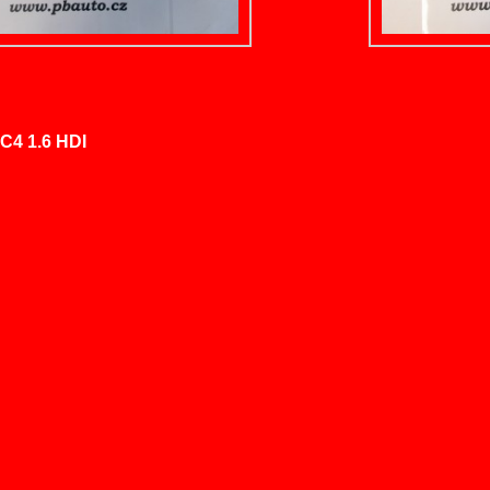
C4 1.6 HDI
: