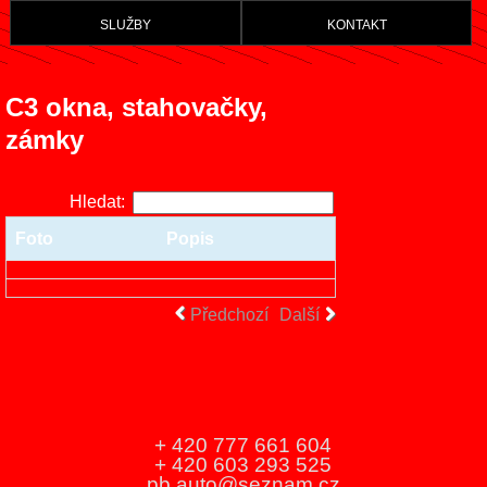
služby
kontakt
C3 okna, stahovačky,
zámky
Hledat:
Foto
Popis
Předchozí
Další
+ 420 777 661 604
+ 420 603 293 525
pb.auto@seznam.cz