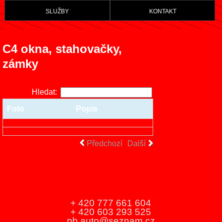
služby
kontakt
C4 okna, stahovačky,
zámky
Hledat:
Foto
Popis
Předchozí
Další
+ 420 777 661 604
+ 420 603 293 525
pb.auto@seznam.cz