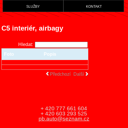
služby
kontakt
C5 interiér, airbagy
Hledat:
Foto
Popis
Předchozí
Další
+ 420 777 661 604
+ 420 603 293 525
pb.auto@seznam.cz