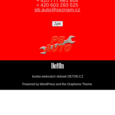
+ 420 777 661 604
+ 420 603 293 525
pb.auto@seznam.cz
tvorba webových stránek
DETON.CZ
Powered by
WordPress
and the
Graphene Theme
.