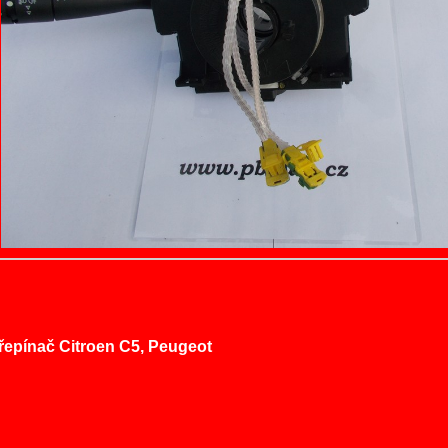
epínač Citroen C5, Peugeot