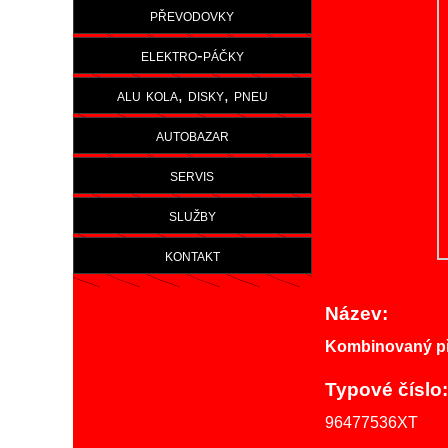
převodovky
elektro-páčky
alu kola, disky, pneu
autobazar
servis
služby
kontakt
Název:
Kombinovaný př
Typové číslo:
96477536XT