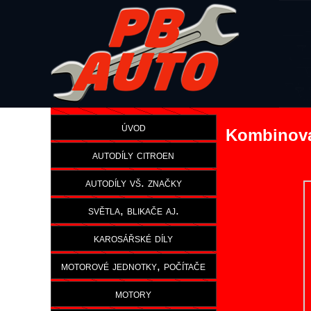
úvod
Kombinova
autodíly citroen
autodíly vš. značky
světla, blikače aj.
karosářské díly
motorové jednotky, počítače
motory