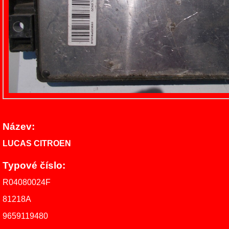
Název:
LUCAS CITROEN
Typové číslo:
R04080024F
81218A
9659119480