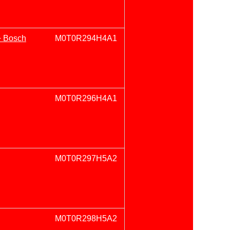
+ Bosch
M0T0R294H4A1
M0T0R296H4A1
M0T0R297H5A2
M0T0R298H5A2