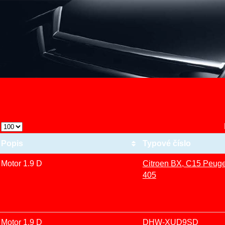
Popis
Typové číslo
Motor 1.9 D
Citroen BX, C15 Peuge
405
Motor 1.9 D
DHW-XUD9SD