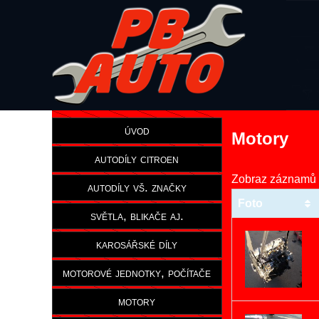
úvod
Motory
autodíly citroen
Zobraz záznamů
autodíly vš. značky
Foto
světla, blikače aj.
karosářské díly
motorové jednotky, počítače
motory