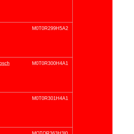
M0T0R299H5A2
Bosch
M0T0R300H4A1
M0T0R301H4A1
MOTOR363H3I0