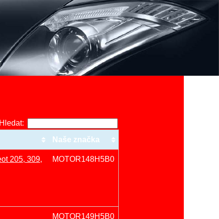
Hledat:
Naše značka
ot 205, 309,
MOTOR148H5B0
MOTOR149H5B0