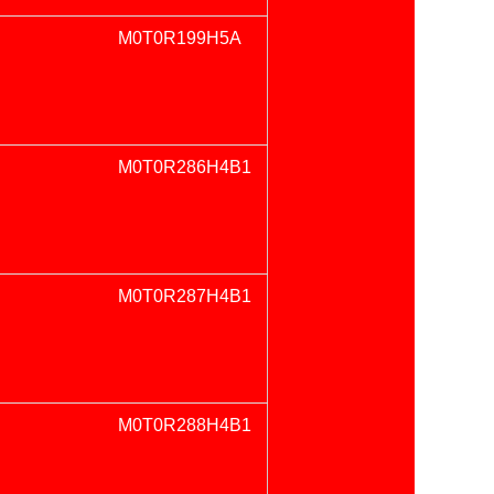
M0T0R199H5A
M0T0R286H4B1
M0T0R287H4B1
M0T0R288H4B1