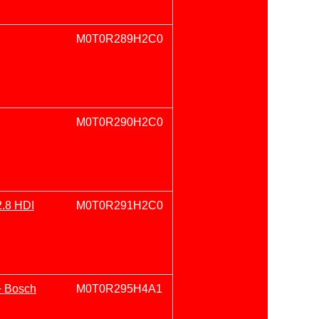
M0T0R289H2C0
M0T0R290H2C0
2.8 HDI
M0T0R291H2C0
+ Bosch
M0T0R295H4A1