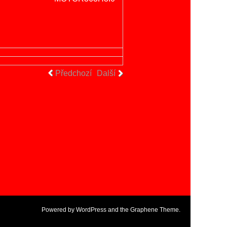
Předchozí
Další
Powered by
WordPress
and the
Graphene Theme
.