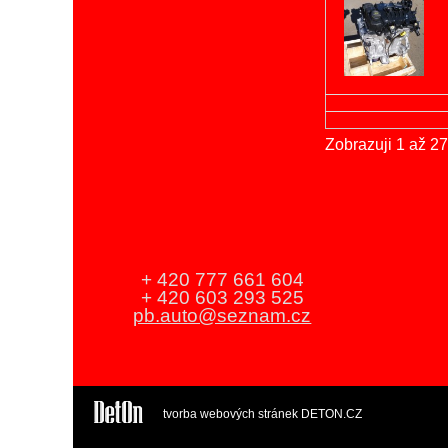
Zobrazuji 1 až 2
+ 420 777 661 604
+ 420 603 293 525
pb.auto@seznam.cz
tvorba webových stránek
DETON.CZ