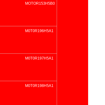
MOTOR153H5B0
M0T0R196H5A1
M0T0R197H5A1
M0T0R198H5A1