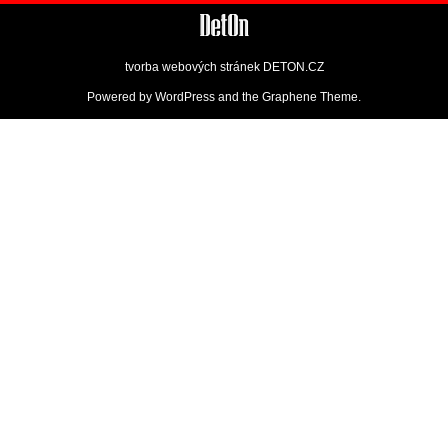
tvorba webových stránek
DETON.CZ
Powered by
WordPress
and the
Graphene Theme
.