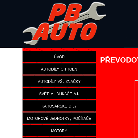
úvod
PŘEVODOV
autodíly citroen
autodíly vš. značky
světla, blikače aj.
karosářské díly
motorové jednotky, počítače
motory