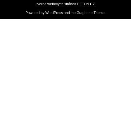
tvorba webových stránek
DETON.CZ
Powered by
WordPress
and the
Graphene Theme
.