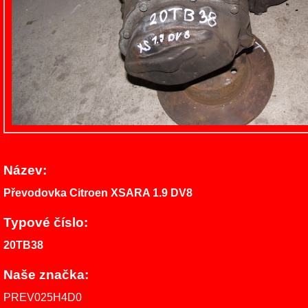
Název:
Převodovka Citroen XSARA 1.9 DV8
Typové číslo:
20TB38
Naše značka:
PREV025H4D0